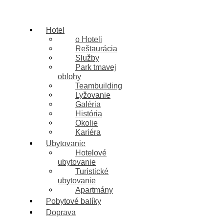
Hotel
o Hoteli
Reštaurácia
Služby
Park tmavej
oblohy
Teambuilding
Lyžovanie
Galéria
História
Okolie
Kariéra
Ubytovanie
Hotelové
ubytovanie
Turistické
ubytovanie
Apartmány
Pr
Pobytové balíky
Doprava