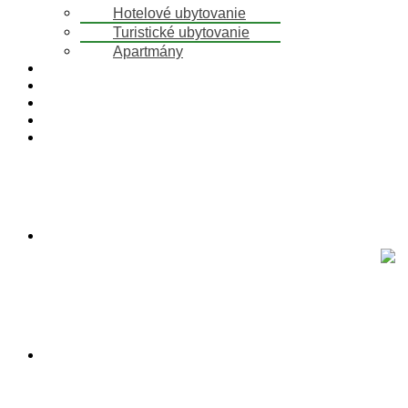
Hotelové ubytovanie
Turistické ubytovanie
Apartmány
Pobytové balíky
Doprava
Najčastejšie otázky
Kontakt
Rezervácia
SK
EN
SK
EN