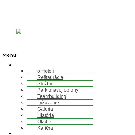
Preskočiť na obsah
OTVORENÝ │
+421 911 827 079
​ │
FAQ
│
Faceboo
Inst
f
Menu
Hotel
o Hoteli
Reštaurácia
Služby
Park tmavej oblohy
Teambuilding
Lyžovanie
Galéria
História
Okolie
Kariéra
Ubytovanie