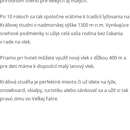
prírodnom snehu pre veľkých aj malých.
Po 10 rokoch sa tak spoločne vrátime k tradícií lyžovania na
Kráľovej studni v nadmorskej výške 1300 m n.m. Vynikajúce
snehové podmienky si užije celá vaša rodina bez čakania
v rade na vlek.
Priamo pri hoteli môžete využiť nový vlek s dĺžkou 400 m a
pre deti máme k dispozícií malý lanový vlek.
Kráľová studňa je perfektné miesto či už idete na lyže,
snowboard, skialpy, turistiku alebo sánkovať sa a užiť si tak
pravú zimu vo Veľkej Fatre.