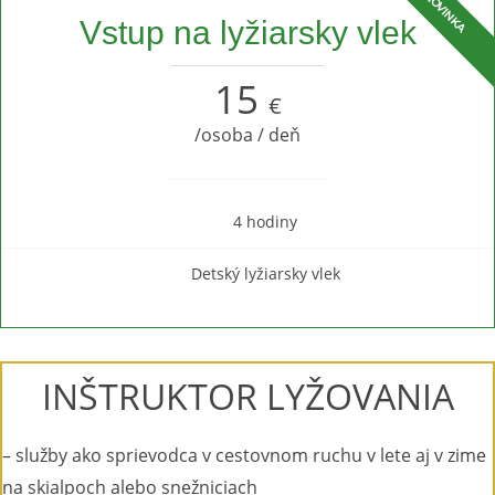
Vstup na lyžiarsky vlek
15
€
/osoba / deň
4 hodiny
Detský lyžiarsky vlek
INŠTRUKTOR LYŽOVANIA
– služby ako sprievodca v cestovnom ruchu v lete aj v zime
na skialpoch alebo snežniciach