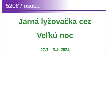
520€ / osoba
Jarná lyžovačka cez
Veľkú noc
27.3. - 3.4. 2024
4x noc v hotelovej časti
4x plná penzia
4x lyžiarsky vlek po 4 hodiny
2x vstup do sauny a vonkajšej vírivky
Vstup do fitness
Parkovanie pri hoteli
Dieťa do 12 rokov / 315 €