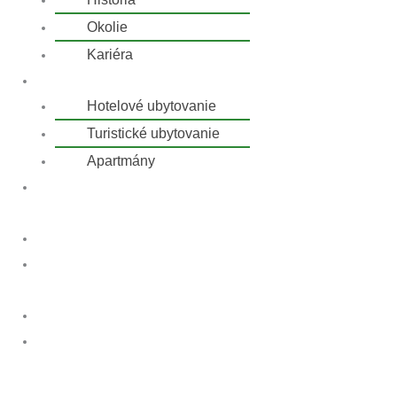
Okolie
Kariéra
Ubytovanie
Hotelové ubytovanie
Turistické ubytovanie
Apartmány
Pobytové
balíky
Doprava
Najčastejšie
otázky
Kontakt
Rezervácia