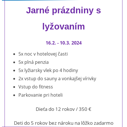
Jarné prázdniny s
lyžovaním
16.2. - 10.3. 2024
5x noc v hotelovej časti
5x plná penzia
5x lyžiarsky vlek po 4 hodiny
2x vstup do sauny a vonkajšej vírivky
Vstup do fitness
Parkovanie pri hoteli
Dieťa do 12 rokov / 350 €
Deti do 5 rokov bez nároku na lôžko
zadarmo