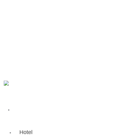
Facebook-
Instagram
f
SK
EN
EN
Hotel